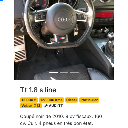
Previous
Next
Tt 1.8 s line
12 000 €
128 000 Kms
Diesel
Particulier
Velaux (13)
AUDI TT
Coupé noir de 2010. 9 cv fiscaux. 160
cv. Cuir. 4 pneus en très bon état.