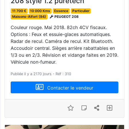
208 style 1.2 puretech
11 700 €
10 000 Kms
Essence
Particulier
Maisons-Alfort (94)
PEUGEOT 208
Couleur rouge. Mai 2018. 82ch 4CV fiscaux.
Options : Feux et essuie-glaces automatiques.
Radar de recul. Caméra de recul. Kit Bluetooth.
Accoudoir central. Sièges arrière rabattables en
1/3 ou en 2/3. Révision et vidange faites en 2019.
Véhicule non-fumeur.
Publiée il y a 2170 jours - Réf : 310
Contacter le vendeur