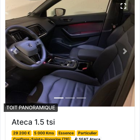
Previous
Next
TOIT PANORAMIQUE
Ateca 1.5 tsi
29 200 €
5 000 Kms
Essence
Particulier
Conflans-Sainte-Honorine (78)
SEAT Ateca