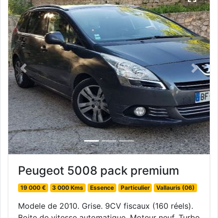
Previous
Next
Peugeot 5008 pack premium
19 000 €
3 000 Kms
Essence
Particulier
Vallauris (06)
Modele de 2010. Grise. 9CV fiscaux (160 réels).
Boite de vitesse automatique. Moteur neuf. Turbo