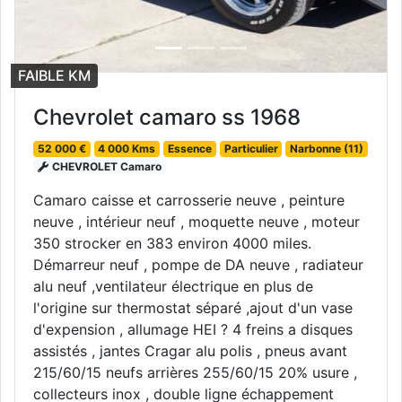
FAIBLE KM
Chevrolet camaro ss 1968
52 000 €
4 000 Kms
Essence
Particulier
Narbonne (11)
CHEVROLET Camaro
Camaro caisse et carrosserie neuve , peinture
neuve , intérieur neuf , moquette neuve , moteur
350 strocker en 383 environ 4000 miles.
Démarreur neuf , pompe de DA neuve , radiateur
alu neuf ,ventilateur électrique en plus de
l'origine sur thermostat séparé ,ajout d'un vase
d'expension , allumage HEI ? 4 freins a disques
assistés , jantes Cragar alu polis , pneus avant
215/60/15 neufs arrières 255/60/15 20% usure ,
collecteurs inox , double ligne échappement