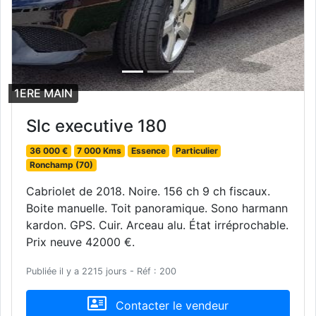
1ERE MAIN
Slc executive 180
36 000 €
7 000 Kms
Essence
Particulier
Ronchamp (70)
Cabriolet de 2018. Noire. 156 ch 9 ch fiscaux.
Boite manuelle. Toit panoramique. Sono harmann
kardon. GPS. Cuir. Arceau alu. État irréprochable.
Prix neuve 42000 €.
Publiée il y a 2215 jours - Réf : 200
Contacter le vendeur