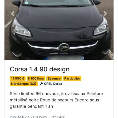
Previous
Next
Corsa 1.4 90 design
11 990 €
9 100 Kms
Essence
Particulier
Nortkerque (62)
OPEL Corsa
Série limitée 66 chevaux, 5 cv fiscaux Peinture
métallisé noire Roue de secours Encore sous
garantie pendant 1 an
Publiée il y a 2119 jours - Réf : 438