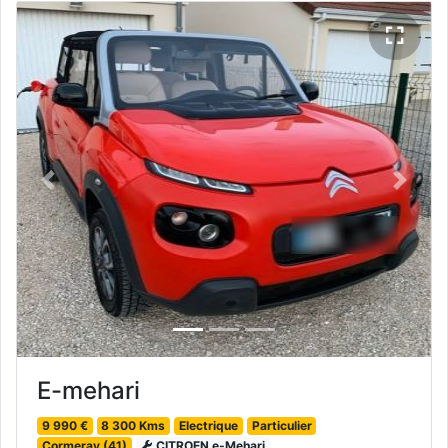
Previous
Next
E-mehari
9 990 €
8 300 Kms
Electrique
Particulier
Cormeray (41)
CITROEN e-Mehari