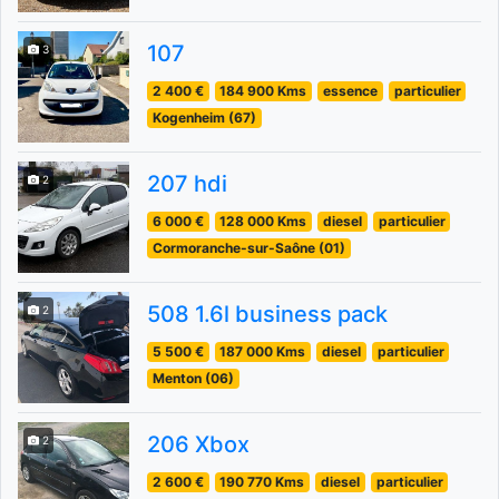
107
3
2 400 €
184 900 Kms
essence
particulier
Kogenheim (67)
207 hdi
2
6 000 €
128 000 Kms
diesel
particulier
Cormoranche-sur-Saône (01)
508 1.6l business pack
2
5 500 €
187 000 Kms
diesel
particulier
Menton (06)
206 Xbox
2
2 600 €
190 770 Kms
diesel
particulier