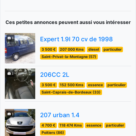
Ces petites annonces peuvent aussi vous intéresser
Expert 1.9l 70 cv de 1998
3
3 500 €
207 000 Kms
diesel
particulier
Saint-Privat-la-Montagne (57)
206CC 2L
3
3 500 €
152 500 Kms
essence
particulier
Saint-Caprais-de-Bordeaux (33)
207 urban 1.4
3
4 700 €
118 474 Kms
essence
particulier
Poitiers (86)