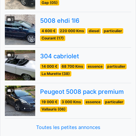
Gap (05)
5008 ehdi 1l6
3
4 600 €
220 000 Kms
diesel
particulier
Courant (17)
304 cabriolet
2
14 000 €
68 700 Kms
essence
particulier
La Murette (38)
Peugeot 5008 pack premium
3
19 000 €
3 000 Kms
essence
particulier
Vallauris (06)
Toutes les petites annonces