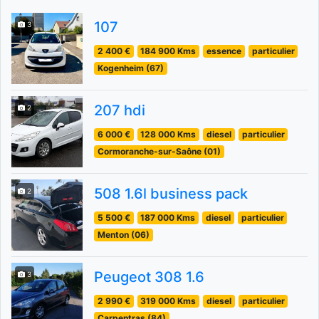
107
3
2 400 €
184 900 Kms
essence
particulier
Kogenheim (67)
207 hdi
2
6 000 €
128 000 Kms
diesel
particulier
Cormoranche-sur-Saône (01)
508 1.6l business pack
2
5 500 €
187 000 Kms
diesel
particulier
Menton (06)
Peugeot 308 1.6
3
2 990 €
319 000 Kms
diesel
particulier
Carpentras (84)