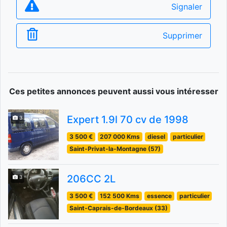
Signaler
Supprimer
Ces petites annonces peuvent aussi vous intéresser
Expert 1.9l 70 cv de 1998
3
3 500 €
207 000 Kms
diesel
particulier
Saint-Privat-la-Montagne (57)
206CC 2L
3
3 500 €
152 500 Kms
essence
particulier
Saint-Caprais-de-Bordeaux (33)