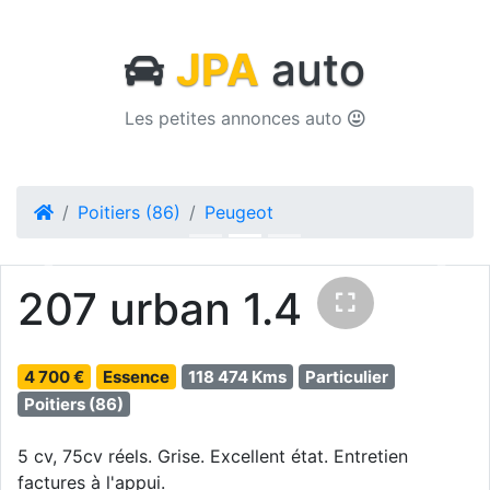
JPA
auto
Les petites annonces auto
Poitiers (86)
Peugeot
Previous
Next
207 urban 1.4
4 700 €
Essence
118 474 Kms
Particulier
Poitiers (86)
5 cv, 75cv réels. Grise. Excellent état. Entretien
factures à l'appui.