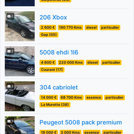
206 Xbox
2
2 600 €
190 770 Kms
diesel
particulier
Gap (05)
5008 ehdi 1l6
3
4 600 €
220 000 Kms
diesel
particulier
Courant (17)
304 cabriolet
2
14 000 €
68 700 Kms
essence
particulier
La Murette (38)
Peugeot 5008 pack premium
3
19 000 €
3 000 Kms
essence
particulier