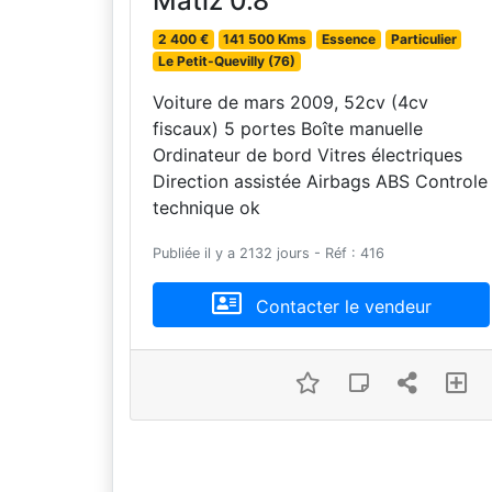
Matiz 0.8
2 400 €
141 500 Kms
Essence
Particulier
Le Petit-Quevilly (76)
Voiture de mars 2009, 52cv (4cv
fiscaux) 5 portes Boîte manuelle
Ordinateur de bord Vitres électriques
Direction assistée Airbags ABS Controle
technique ok
Publiée il y a 2132 jours - Réf : 416
Contacter le vendeur