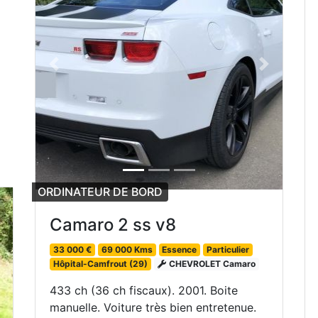
Previous
Next
ORDINATEUR DE BORD
Camaro 2 ss v8
33 000 €
69 000 Kms
Essence
Particulier
Hôpital-Camfrout (29)
CHEVROLET Camaro
433 ch (36 ch fiscaux). 2001. Boite
manuelle. Voiture très bien entretenue.