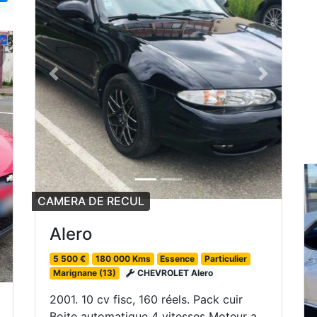
Previous
Next
ext
CAMERA DE RECUL
Alero
5 500 €
180 000 Kms
Essence
Particulier
Marignane (13)
CHEVROLET Alero
2001. 10 cv fisc, 160 réels. Pack cuir
Boite automatique 4 vitesses Moteur a