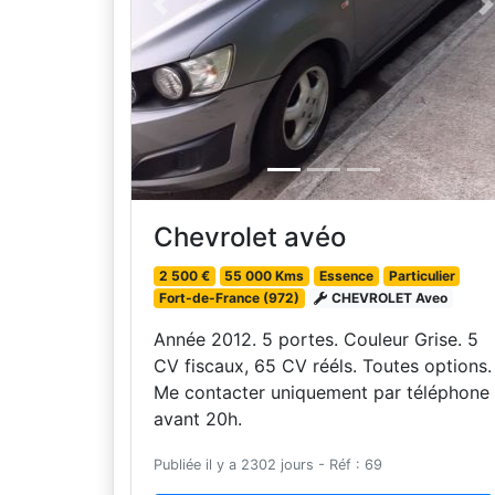
Previous
N
Chevrolet avéo
2 500 €
55 000 Kms
Essence
Particulier
Fort-de-France (972)
CHEVROLET Aveo
Année 2012. 5 portes. Couleur Grise. 5
CV fiscaux, 65 CV rééls. Toutes options.
Me contacter uniquement par téléphone
avant 20h.
Publiée il y a 2302 jours - Réf : 69