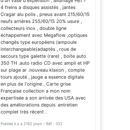
d'un vase d'expension , allumage HEI ?
4 freins a disques assistés , jantes
Cragar alu polis , pneus avant 215/60/15
neufs arrières 255/60/15 20% usure ,
collecteurs inox , double ligne
échappement avec Megaflow ,optiques
changés type européens (ampoule
interchangeable)adaptés , roue de
secours type galette (rare) , boite auto
350 TH .auto radio CD avec ampli et HP
sur plage ar .nouveau klaxon , compte
tours ajouté , jauge a essence digitale
en plus de l'origine , Carte grise
Française collection a mon nom
expertisée a son arrivée des USA avec
des améliorations depuis .entretien
complet très récent .
Publiée il y a 2162 jours - Réf : 333