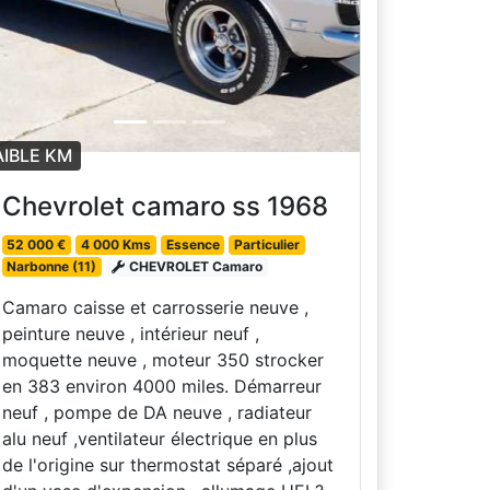
AIBLE KM
Chevrolet camaro ss 1968
52 000 €
4 000 Kms
Essence
Particulier
Narbonne (11)
CHEVROLET Camaro
Camaro caisse et carrosserie neuve ,
peinture neuve , intérieur neuf ,
moquette neuve , moteur 350 strocker
en 383 environ 4000 miles. Démarreur
neuf , pompe de DA neuve , radiateur
alu neuf ,ventilateur électrique en plus
de l'origine sur thermostat séparé ,ajout