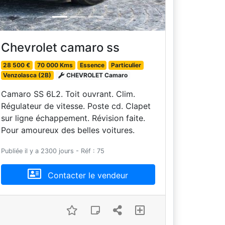
Chevrolet camaro ss
28 500 €
70 000 Kms
Essence
Particulier
Venzolasca (2B)
CHEVROLET Camaro
Camaro SS 6L2. Toit ouvrant. Clim.
Régulateur de vitesse. Poste cd. Clapet
sur ligne échappement. Révision faite.
Pour amoureux des belles voitures.
Publiée il y a 2300 jours - Réf : 75
Contacter le vendeur