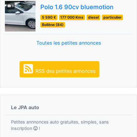
Polo 1.6 90cv bluemotion
3
5 590 €
177 000 Kms
diesel
particulier
Bollène (84)
Toutes les petites annonces
RSS des petites annonces
Le JPA auto
Petites annnonces auto gratuites, simples, sans
inscription
!