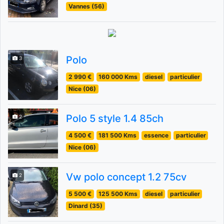
Vannes (56)
Polo
3
2 990 €
160 000 Kms
diesel
particulier
Nice (06)
Polo 5 style 1.4 85ch
2
4 500 €
181 500 Kms
essence
particulier
Nice (06)
Vw polo concept 1.2 75cv
2
5 500 €
125 500 Kms
diesel
particulier
Dinard (35)