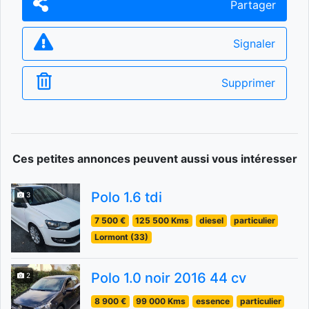
Partager
Signaler
Supprimer
Ces petites annonces peuvent aussi vous intéresser
Polo 1.6 tdi
3
7 500 €
125 500 Kms
diesel
particulier
Lormont (33)
Polo 1.0 noir 2016 44 cv
2
8 900 €
99 000 Kms
essence
particulier