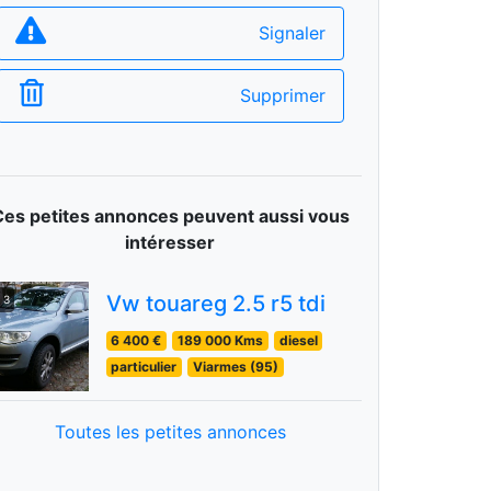
Signaler
Supprimer
Ces petites annonces peuvent aussi vous
intéresser
Vw touareg 2.5 r5 tdi
3
6 400 €
189 000 Kms
diesel
particulier
Viarmes (95)
Toutes les petites annonces