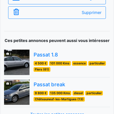
Supprimer
Ces petites annonces peuvent aussi vous intéresser
Passat 1.8
3
4 500 €
101 000 Kms
essence
particulier
Flers (61)
Passat break
3
9 800 €
135 000 Kms
diesel
particulier
Châteauneuf-les-Martigues (13)