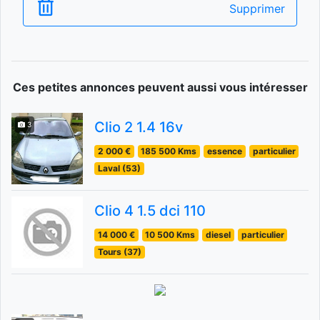
Supprimer
Ces petites annonces peuvent aussi vous intéresser
Clio 2 1.4 16v
3
2 000 €
185 500 Kms
essence
particulier
Laval (53)
Clio 4 1.5 dci 110
14 000 €
10 500 Kms
diesel
particulier
Tours (37)