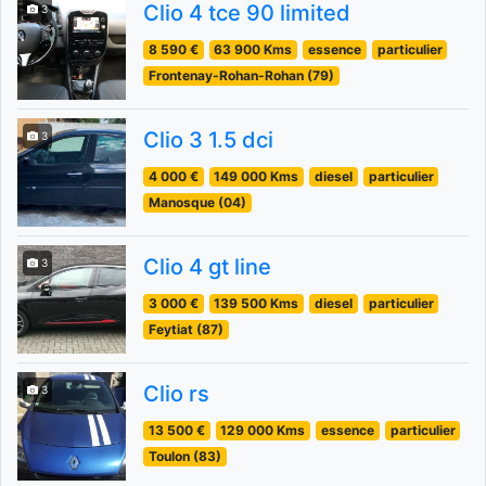
Clio 4 tce 90 limited
3
8 590 €
63 900 Kms
essence
particulier
Frontenay-Rohan-Rohan (79)
Clio 3 1.5 dci
3
4 000 €
149 000 Kms
diesel
particulier
Manosque (04)
Clio 4 gt line
3
3 000 €
139 500 Kms
diesel
particulier
Feytiat (87)
Clio rs
3
13 500 €
129 000 Kms
essence
particulier
Toulon (83)