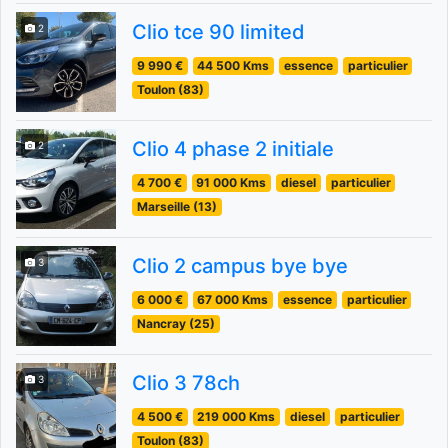
Clio tce 90 limited
2
9 990 €
44 500 Kms
essence
particulier
Toulon (83)
Clio 4 phase 2 initiale
2
4 700 €
91 000 Kms
diesel
particulier
Marseille (13)
Clio 2 campus bye bye
3
6 000 €
67 000 Kms
essence
particulier
Nancray (25)
Clio 3 78ch
3
4 500 €
219 000 Kms
diesel
particulier
Toulon (83)