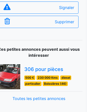
Signaler
Supprimer
Ces petites annonces peuvent aussi vous
intéresser
306 pour pièces
1
500 €
230 000 Kms
diesel
particulier
Boissières (46)
Toutes les petites annonces