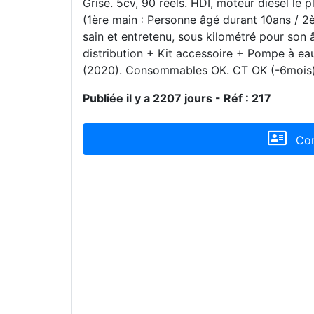
Grise. 5cv, 90 réels. HDI, moteur diesel le
(1ère main : Personne âgé durant 10ans / 2è
sain et entretenu, sous kilométré pour son 
distribution + Kit accessoire + Pompe à eau
(2020). Consommables OK. CT OK (-6mois). A
Publiée il y a 2207 jours - Réf : 217
Con