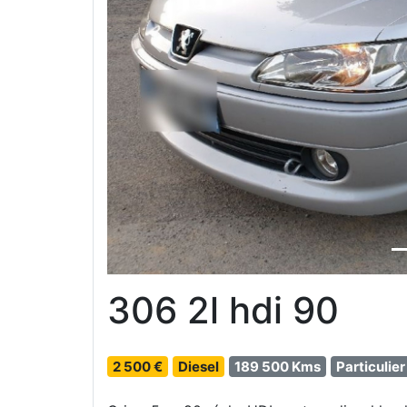
Previous
306 2l hdi 90
2 500 €
Diesel
189 500 Kms
Particulier