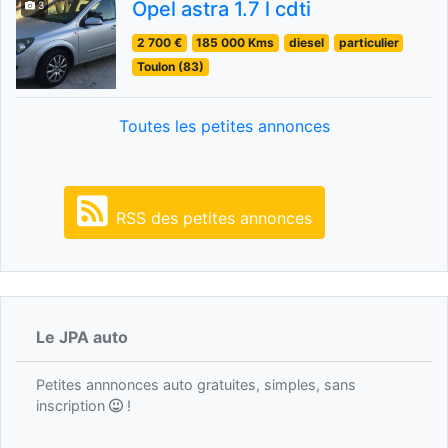
Opel astra 1.7 l cdti
3
2 700 €
185 000 Kms
diesel
particulier
Toulon (83)
Toutes les petites annonces
RSS des petites annonces
Le JPA auto
Petites annnonces auto gratuites, simples, sans
inscription
!