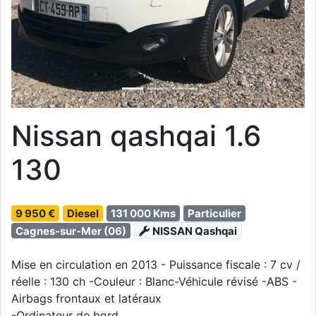
Nissan qashqai 1.6
130
9 950 €
Diesel
131 000 Kms
Particulier
Cagnes-sur-Mer (06)
NISSAN Qashqai
Mise en circulation en 2013 - Puissance fiscale : 7 cv /
réelle : 130 ch -Couleur : Blanc-Véhicule révisé -ABS -
Airbags frontaux et latéraux
-Ordinateur de bord