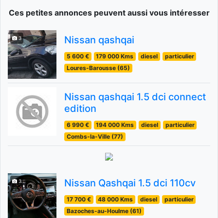
Ces petites annonces peuvent aussi vous intéresser
Nissan qashqai
3
5 600 €
179 000 Kms
diesel
particulier
Loures-Barousse (65)
Nissan qashqai 1.5 dci connect
edition
6 990 €
194 000 Kms
diesel
particulier
Combs-la-Ville (77)
Nissan Qashqai 1.5 dci 110cv
3
17 700 €
48 000 Kms
diesel
particulier
Bazoches-au-Houlme (61)