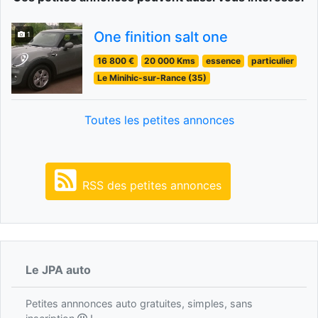
One finition salt one
1
16 800 €
20 000 Kms
essence
particulier
Le Minihic-sur-Rance (35)
Toutes les petites annonces
RSS des petites annonces
Le JPA auto
Petites annnonces auto gratuites, simples, sans