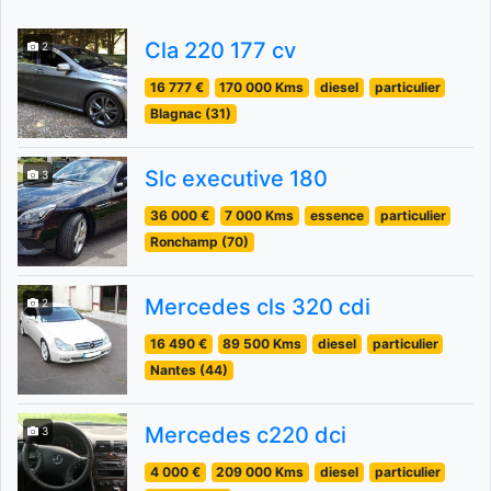
Cla 220 177 cv
2
16 777 €
170 000 Kms
diesel
particulier
Blagnac (31)
Slc executive 180
3
36 000 €
7 000 Kms
essence
particulier
Ronchamp (70)
Mercedes cls 320 cdi
2
16 490 €
89 500 Kms
diesel
particulier
Nantes (44)
Mercedes c220 dci
3
4 000 €
209 000 Kms
diesel
particulier