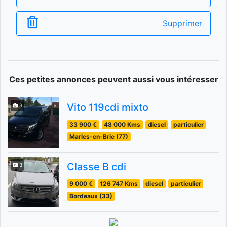
Supprimer
Ces petites annonces peuvent aussi vous intéresser
Vito 119cdi mixto
3
33 900 €
48 000 Kms
diesel
particulier
Marles-en-Brie (77)
Classe B cdi
3
9 000 €
126 747 Kms
diesel
particulier
Bordeaux (33)