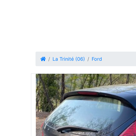
La Trinité (06)
Ford