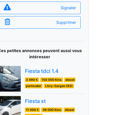
Signaler
Supprimer
Ces petites annonces peuvent aussi vous
intéresser
Fiesta tdci 1.4
3
3 490 €
150 000 Kms
diesel
particulier
Livry-Gargan (93)
Fiesta st
2
11 000 €
49 000 Kms
diesel