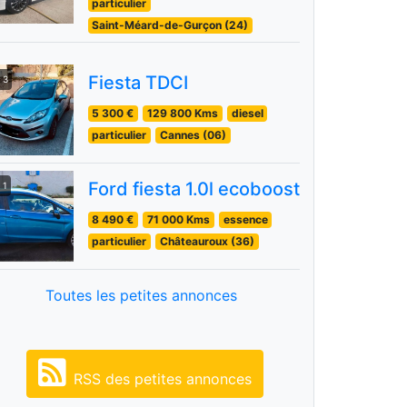
particulier
Saint-Méard-de-Gurçon (24)
Fiesta TDCI
3
5 300 €
129 800 Kms
diesel
particulier
Cannes (06)
Ford fiesta 1.0l ecoboost
1
8 490 €
71 000 Kms
essence
particulier
Châteauroux (36)
Toutes les petites annonces
RSS des petites annonces