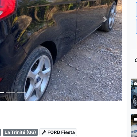
Next
La Trinité (06)
FORD Fiesta