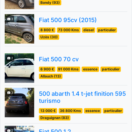
Bondy (93)
Fiat 500 95cv (2015)
3
8 800 €
73 000 Kms
diesel
particulier
Uzès (30)
Fiat 500 70 cv
2
6 900 €
91 000 Kms
essence
particulier
Allauch (13)
500 abarth 1.4 t-jet finition 595
3
turismo
13 000 €
36 800 Kms
essence
particulier
Draguignan (83)
Fiat 500 1.2
2