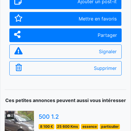
Ajouter un post-it
Mettre en favoris
Partager
Signaler
Supprimer
Ces petites annonces peuvent aussi vous intéresser
500 1.2
2
8 100 €
25 600 Kms
essence
particulier