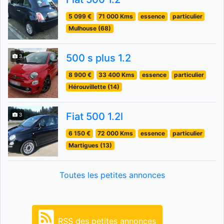
5 099 €
71 000 Kms
essence
particulier
Mulhouse (68)
500 s plus 1.2
3
8 900 €
33 400 Kms
essence
particulier
Hérouvillette (14)
Fiat 500 1.2l
3
6 150 €
72 000 Kms
essence
particulier
Martigues (13)
Toutes les petites annonces
RSS des petites annonces