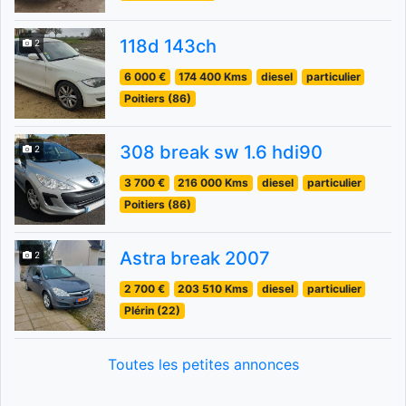
118d 143ch
2
6 000 €
174 400 Kms
diesel
particulier
Poitiers (86)
308 break sw 1.6 hdi90
2
3 700 €
216 000 Kms
diesel
particulier
Poitiers (86)
Astra break 2007
2
2 700 €
203 510 Kms
diesel
particulier
Plérin (22)
Toutes les petites annonces