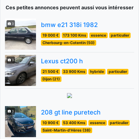
Ces petites annonces peuvent aussi vous intéresser
bmw e21 318i 1982
3
19 000 €
173 100 Kms
essence
particulier
Cherbourg-en-Cotentin (50)
Lexus ct200 h
3
21 500 €
33 900 Kms
hybride
particulier
Dijon (21)
208 gt line puretech
3
10 900 €
53 400 Kms
essence
particulier
Saint-Martin-d'Hères (38)