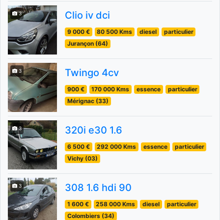
Clio iv dci
3
9 000 €
80 500 Kms
diesel
particulier
Jurançon (64)
Twingo 4cv
3
900 €
170 000 Kms
essence
particulier
Mérignac (33)
320i e30 1.6
3
6 500 €
292 000 Kms
essence
particulier
Vichy (03)
308 1.6 hdi 90
3
1 600 €
258 000 Kms
diesel
particulier
Colombiers (34)