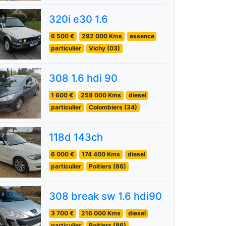
320i e30 1.6
3
6 500 €
292 000 Kms
essence
particulier
Vichy (03)
308 1.6 hdi 90
3
1 600 €
258 000 Kms
diesel
particulier
Colombiers (34)
118d 143ch
2
6 000 €
174 400 Kms
diesel
particulier
Poitiers (86)
308 break sw 1.6 hdi90
2
3 700 €
216 000 Kms
diesel
particulier
Poitiers (86)