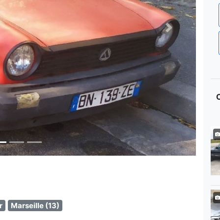
Next
r
Marseille (13)