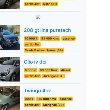
particulier
Dijon (21)
208 gt line puretech
3
10 900 €
53 400 Kms
essence
particulier
Saint-Martin-d'Hères (38)
Clio iv dci
3
9 000 €
80 500 Kms
diesel
particulier
Jurançon (64)
Twingo 4cv
3
900 €
170 000 Kms
essence
particulier
Mérignac (33)