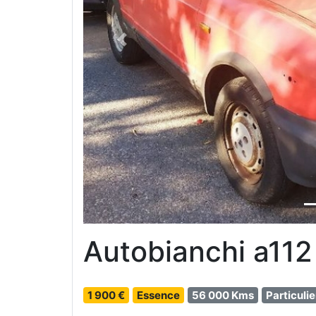
Previous
Autobianchi a112
1 900 €
Essence
56 000 Kms
Particulie