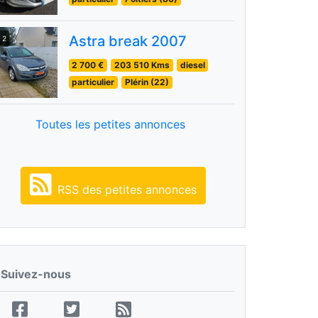
Astra break 2007
2
2 700 €
203 510 Kms
diesel
particulier
Plérin (22)
Toutes les petites annonces
RSS des petites annonces
Suivez-nous