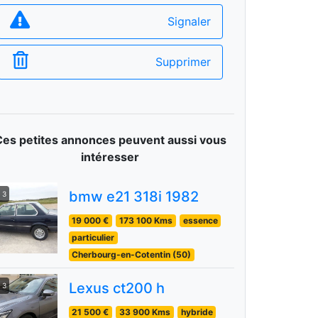
Signaler
Supprimer
Ces petites annonces peuvent aussi vous
intéresser
bmw e21 318i 1982
3
19 000 €
173 100 Kms
essence
particulier
Cherbourg-en-Cotentin (50)
Lexus ct200 h
3
21 500 €
33 900 Kms
hybride